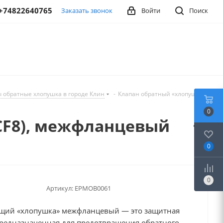
+74822640765
Заказать звонок
Войти
Поиск
 обратные хлопушка в городе Клин
-
Клапан обратный «хлопушка»
0
 (CF8), межфланцевый
0
0
Артикул:
EPMOB0061
щий «хлопушка» межфланцевый — это защитная
предназначенная для предотвращения обратного