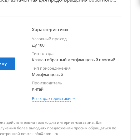
бопроводе. Он устанавливается на трубопровод с
динения и имеет запирающую часть в виде диска.
ен как горизонтально, так и вертикально
и вертикальной установке направление потока
Характеристики
 снизу вверх. Изготовлен из нержавеющей стали
Условный проход
проход DN 100.
Ду 100
Тип товара
Клапан обратный межфланцевый плоский
ину
Тип присоединения
Межфланцевый
Производитель
Китай
Все характеристики
ена действительна только для интернет-магазина. Для
олучения более выгоднях предложений просим обращаться по
ектронной почте: info@epm-i.ru