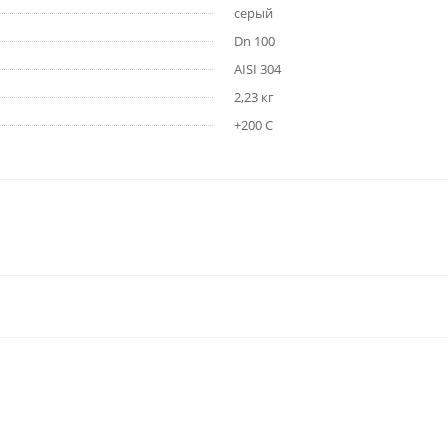
серый
Dn 100
AISI 304
2,23 кг
+200 С