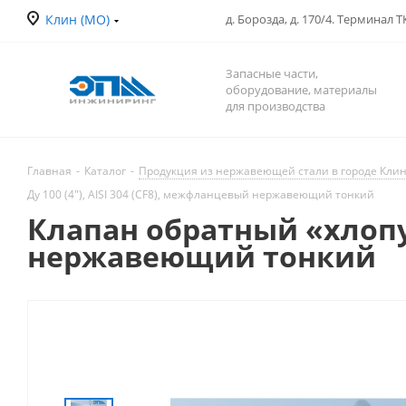
Клин (МО)
д. Борозда, д. 170/4. Терминал 
Запасные части,
оборудование, материалы
для производства
Главная
-
Каталог
-
Продукция из нержавеющей стали в городе Кли
Ду 100 (4"), AISI 304 (CF8), межфланцевый нержавеющий тонкий
Клапан обратный «хлопуш
нержавеющий тонкий