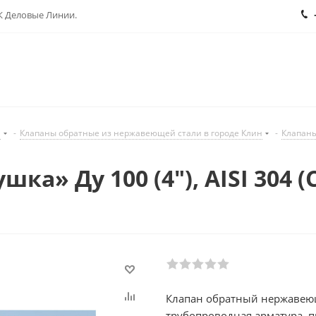
ТК Деловые Линии.
н
-
Клапаны обратные из нержавеющей стали в городе Клин
-
Клапаны
ка» Ду 100 (4"), AISI 304
Клапан обратный нержавею
трубопроводная арматура, 