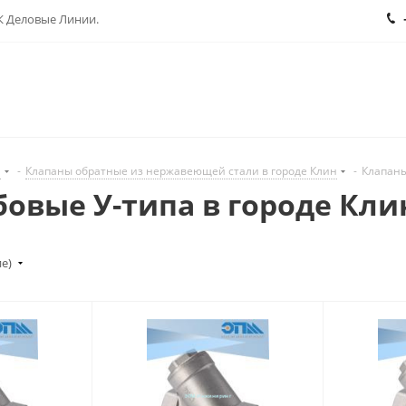
ТК Деловые Линии.
н
-
Клапаны обратные из нержавеющей стали в городе Клин
-
Клапаны
овые У-типа в городе Кли
ие)