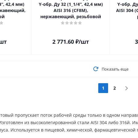
4“, 42,4 мм)
Y-обр. Ду 32 (1_1/4“, 42,4 мм)
Y-обр. Ду
ержавеющий,
AISI 316 (CF8M),
AISI 304 
ой
нержавеющий, резьбовой
шт
2 771.60
₽
/шт
3
Показать еще
1
2
товый пропускает поток рабочей среды только в одном направл
зготовлен из высоколегированной стали AISI 304 либо 316й. И
пуса. Используется в пищевой, химической, фармацевтической