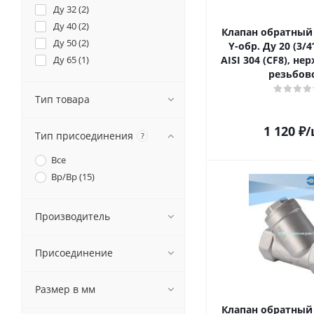
Ду 32 (
2
)
Ду 40 (
2
)
Клапан обратны
Ду 50 (
2
)
Y-обр. Ду 20 (3/4
Ду 65 (
1
)
AISI 304 (CF8), н
резьбов
Тип товара
1 120
₽
/
Тип присоединения
?
Все
Вр/Вр (
15
)
Производитель
Присоединение
Размер в мм
Клапан обратны