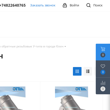
+74822640765
Заказать звонок
Войти
Поиск
 обратные резьбовые У-типа в городе Клин
н
0
0
0