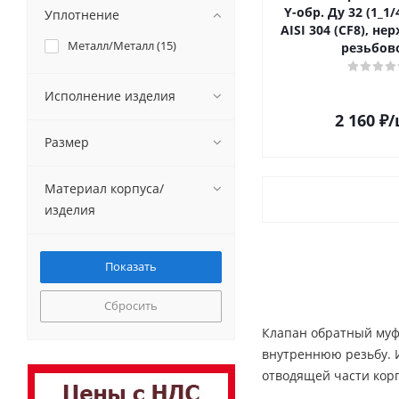
Y-обр. Ду 32 (1_1/
Уплотнение
AISI 304 (CF8), н
Металл/Металл (
15
)
резьбов
Исполнение изделия
2 160
₽
/
Размер
Материал корпуса/
изделия
Сбросить
Клапан обратный муф
внутреннюю резьбу. И
отводящей части кор