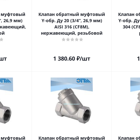
й муфтовый
Клапан обратный муфтовый
Клапан 
“, 26,9 мм)
Y-обр. Ду 20 (3/4“, 26,9 мм)
Y-обр. Ду 
ержавеющий,
AISI 316 (CF8M),
304 (C
ой
нержавеющий, резьбовой
шт
1 380.60
₽
/шт
1
й муфтовый
Клапан обратный муфтовый
Клапан 