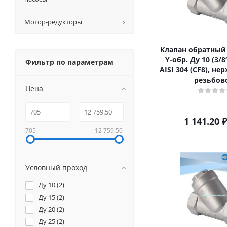
Мотор-редукторы
Клапан обратны
Y-обр. Ду 10 (3/8
Фильтр по параметрам
AISI 304 (CF8), н
резьбов
Цена
1 141.20
₽
705
12 759.50
Условный проход
Ду 10 (
2
)
Ду 15 (
2
)
Ду 20 (
2
)
Ду 25 (
2
)