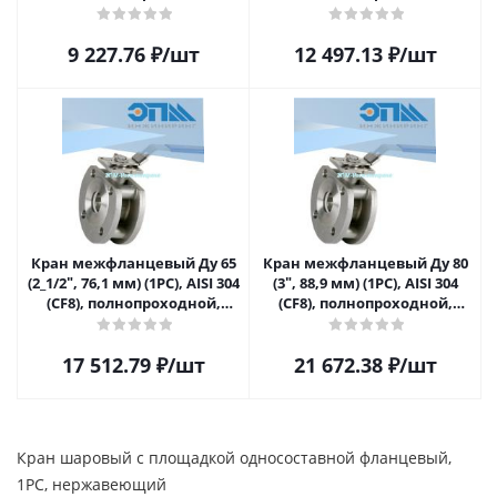
шаровой, односоставной с
шаровой, односоставной с
площадкой под привод,
площадкой под привод,
9 227.76
₽
/шт
12 497.13
₽
/шт
ASMEB16.34, ISO5211
ASMEB16.34, ISO5211
Кран межфланцевый Ду 65
Кран межфланцевый Ду 80
(2_1/2ʺ, 76,1 мм) (1PC), AISI 304
(3ʺ, 88,9 мм) (1PC), AISI 304
(CF8), полнопроходной,
(CF8), полнопроходной,
шаровой, односоставной с
шаровой, односоставной с
площадкой под привод,
площадкой под привод,
17 512.79
₽
/шт
21 672.38
₽
/шт
ASMEB16.34, ISO5211
ASMEB16.34, ISO5211
Кран шаровый с площадкой односоставной фланцевый,
1PC, нержавеющий