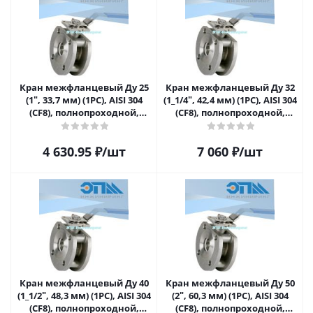
Кран межфланцевый Ду 25
Кран межфланцевый Ду 32
(1ʺ, 33,7 мм) (1PC), AISI 304
(1_1/4ʺ, 42,4 мм) (1PC), AISI 304
(CF8), полнопроходной,
(CF8), полнопроходной,
шаровой, односоставной с
шаровой, односоставной с
площадкой под привод,
площадкой под привод,
4 630.95
₽
/шт
7 060
₽
/шт
ASMEB16.34, ISO5211
ASMEB16.34, ISO5211
Кран межфланцевый Ду 40
Кран межфланцевый Ду 50
(1_1/2ʺ, 48,3 мм) (1PC), AISI 304
(2ʺ, 60,3 мм) (1PC), AISI 304
(CF8), полнопроходной,
(CF8), полнопроходной,