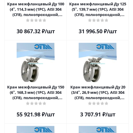
Кран межфланцевый Ду 100
Кран межфланцевый Ду 125
(4ʺ, 114,3 мм) (1PC), AISI 304
(5ʺ, 139,7 мм) (1PC), AISI 304
(CF8), полнопроходной,
(CF8), полнопроходной,
шаровой, односоставной с
шаровой, односоставной с
площадкой под привод,
площадкой под привод,
30 867.32
₽
/шт
31 996.50
₽
/шт
ASMEB16.34, ISO5211
ASMEB16.34, ISO5211
Кран межфланцевый Ду 150
Кран межфланцевый Ду 20
(6ʺ, 168,3 мм) (1PC), AISI 304
(3/4ʺ, 26,9 мм) (1PC), AISI 304
(CF8), полнопроходной,
(CF8), полнопроходной,
шаровой, односоставной с
шаровой, односоставной с
площадкой под привод,
площадкой под привод,
55 921.98
₽
/шт
3 707.91
₽
/шт
ASMEB16.34, ISO5211
ASMEB16.34, ISO5211