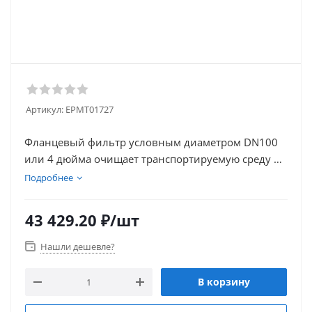
Артикул:
EPMT01727
Фланцевый фильтр условным диаметром DN100
или 4 дюйма очищает транспортируемую среду от
песка, ржавчины и прочих примесей. Выполнен в
Подробнее
виде разборной конструкции с уплотнителем и
фильтрующим элементом - сеткой, закрытой
43 429.20
₽
/шт
пробкой. Изготовлен из высоколегированной
стали AISI 316. Используется в сфере ЖКХ,
Нашли дешевле?
пищевой, фармацевтической промышленности.
В корзину