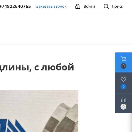
+74822640765
Заказать звонок
Войти
Поиск
длины, с любой
0
0
0