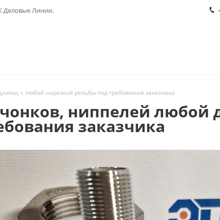
ТК Деловые Линии.
длины, с любой нарезкой резьбы под требования заказчика
очонков, ниппелей любой 
ебования заказчика