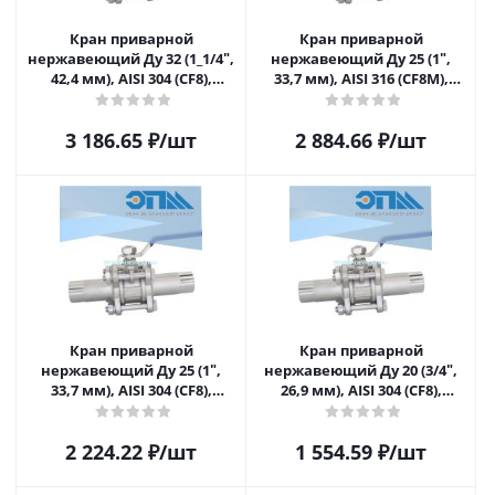
Кран приварной
Кран приварной
нержавеющий Ду 32 (1_1/4ʺ,
нержавеющий Ду 25 (1ʺ,
42,4 мм), AISI 304 (CF8),
33,7 мм), AISI 316 (CF8M),
полнопроходной, шаровой,
полнопроходной, шаровой,
трехсоставной (3PC),
трехсоставной (3PC),
3 186.65
₽
/шт
2 884.66
₽
/шт
разборный, с блокировкой
разборный, с блокировкой
ручки, под приварку,
ручки, под приварку,
удлиненный, без
удлиненный, без
площадки под привод
площадки под привод
Кран приварной
Кран приварной
нержавеющий Ду 25 (1ʺ,
нержавеющий Ду 20 (3/4ʺ,
33,7 мм), AISI 304 (CF8),
26,9 мм), AISI 304 (CF8),
полнопроходной, шаровой,
полнопроходной, шаровой,
трехсоставной (3PC),
трехсоставной (3PC),
2 224.22
₽
/шт
1 554.59
₽
/шт
разборный, с блокировкой
разборный, с блокировкой
ручки, под приварку,
ручки, под приварку,
удлиненный, без
удлиненный, без