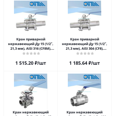
площадки под привод
площадки под привод
Кран приварной
Кран приварной
нержавеющий Ду 15 (1/2ʺ,
нержавеющий Ду 15 (1/2ʺ,
21,3 мм), AISI 316 (CF8M),
21,3 мм), AISI 304 (CF8),
полнопроходной, шаровой,
полнопроходной, шаровой,
трехсоставной (3PC),
трехсоставной (3PC),
1 515.20
₽
/шт
1 185.64
₽
/шт
разборный, с блокировкой
разборный, с блокировкой
ручки, под приварку,
ручки, под приварку,
удлиненный, без
удлиненный, без
площадки под привод
площадки под привод
Кран нержавеющий
Кран нержавеющий