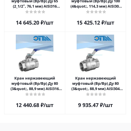
муфтовый (Вр/Вр) Ду 65
муфтовый (Вр/Вр) Ду 100
(2_1/2ʺ, 76,1 мм) AISI316
(4&quot;, 114,3 мм) AISI304
(CF8M), полнопроходной,
(CF8), полнопроходной,
шаровой, трёхсоставной
шаровой, двусоставной
14 645.20
₽
/шт
15 425.12
₽
/шт
(3PC) разборный, с
(2PC) с блокировкой ручки
блокировкой ручки, с
площадкой под привод,
ISO5211
Кран нержавеющий
Кран нержавеющий
муфтовый (Вр/Вр) Ду 80
муфтовый (Вр/Вр) Ду 80
(3&quot;, 88,9 мм) AISI316
(3&quot;, 88,9 мм) AISI304
(CF8M), полнопроходной,
(CF8), полнопроходной,
шаровой, двусоставной
шаровой, двусоставной
12 440.68
₽
/шт
9 935.47
₽
/шт
(2PC) с блокировкой ручки
(2PC) с блокировкой ручки